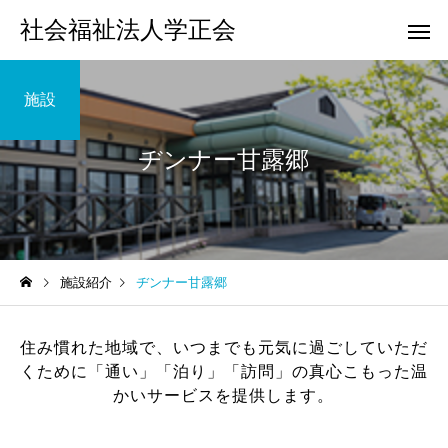
社会福祉法人学正会
施設
ヂンナー甘露郷
ふるさとホーム
柳川保育
施設紹介
ヂンナー甘露郷
住み慣れた地域で、いつまでも元気に過ごしていただ
白梅学園
ヂンナー桃
くために「通い」「泊り」「訪問」の真心こもった温
かいサービスを提供します。