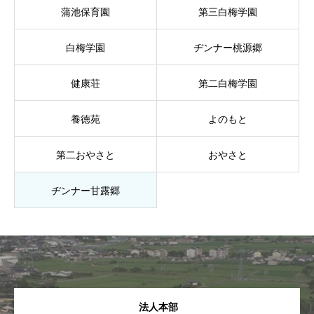
蒲池保育園
第三白梅学園
白梅学園
ヂンナー桃源郷
健康荘
第二白梅学園
養徳苑
よのもと
第二おやさと
おやさと
ヂンナー甘露郷
法人本部